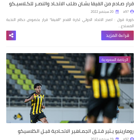
قرار صـادم من الفيفا بشـان طـلب الاتحـاد والنصـر للكـلاسيـكو
a97
20 سبتمبر 2022
كورة قول : اصدر الاتحاد الدولي لكرة القدم "الفيفا" قرار بخصوص حكام النخبة
المستدع…
قراءة المزيد
الرياضة السعودية
رومارينيو يـثير قـلـق الجمـاهير الاتحـادية قبـل الكلاسيكو
a97
19 سبتمبر 2022