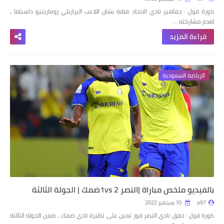
كورة قول : جماهير نادي الاتحاد قلقة بشان اللاعب البرازيلي رومارينيو داسيلفا ،
لعدم مشاركته …
قراءة المزيد
الرياضة السعودية
بالفيديو ملخص مباراة |النصر 1vs 2ضمك | الجولة الثالثة
a97
10 سبتمبر 2022
كورة قول : حقق نادي النصر فوز ثمين على نظيرة نادي ضمك ، ضمن الجولة الثالثة