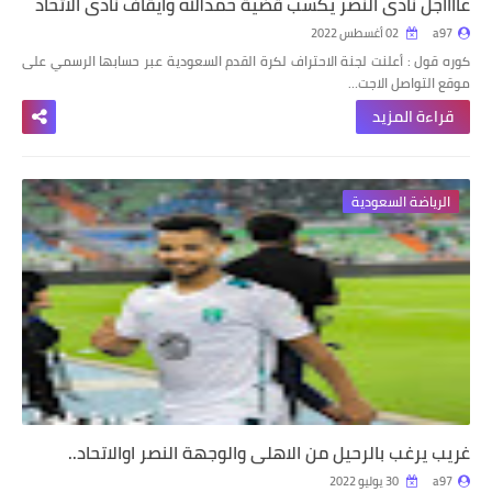
عااااجل نادي النصر يكسب قضية حمدالله وايقاف نادي الاتحاد
a97
02 أغسطس 2022
كوره قول : أعلنت لجنة الاحتراف لكرة القدم السعودية عبر حسابها الرسمي على
موقع التواصل الاجت…
قراءة المزيد
الرياضة السعودية
غريب يرغب بالرحيل من الاهلي والوجهة النصر اوالاتحاد..
a97
30 يوليو 2022