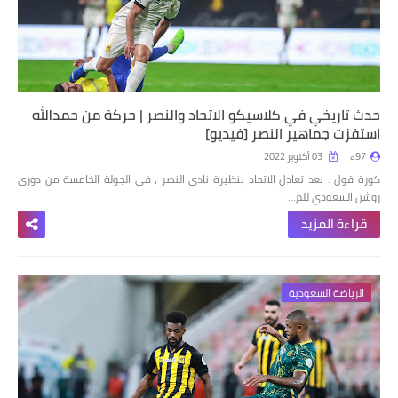
حدث تاريخي في كلاسيكو الاتحاد والنصر | حركة من حمدالله
استفزت جماهير النصر [فيديو]
a97
03 أكتوبر 2022
كورة قول : بعد تعادل الاتحاد بنظيرة نادي النصر ، في الجولة الخامسة من دوري
روشن السعودي للم…
قراءة المزيد
الرياضة السعودية