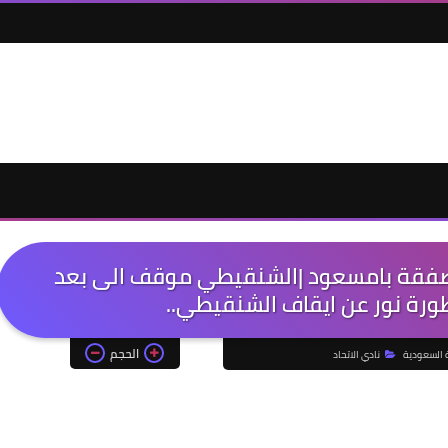
حسم صفقة بامسعود |الشنقيطي موقف الى بعد
طورة نور عن ايقاف الشنقيطي..
الحجم
ة السعودية
نادي الاتحاد