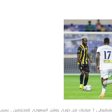
سيفتقد نادي الاتحاد خدمات الظهير الايمن مهند الشنقيطي 7 مباريات من دوري روشن السعودي للمحترفين ، بسبب