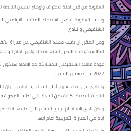
العقوبة من قبل لجنة الاحتراف واوضاع الاعبين التابعة ل
الشنقيطي والنادي .
ومن المقرر ان يغيب مهند الشنقيطي عن مباراة الاتفاق 
الكلاسيكو امام النصر ، الفتح وضمك واخيراً امام الوحدة 
عودة مهند الشنقيطي للمشاركة مع الاتحاد ستكون ب
2022 في ديسمبر المقبل.
والنادي في وقت سابق أعلن للمنتخب الاولمبي بان الل
الناحية البدنية لكشف عن المدة التي تطلب المكوث في
ايام في المباراة التجريبية امام ابها.
واستدعاء المدير الفني لكرة القدم بالمنتخب الاولم