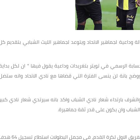
وداعية لجماهير الاتحاد ويتوعد لجماهير الليث الشبابي بتقديم كل
حسابة الرسمي في تويتر بتغريدات وداعية يقول فيها " ان لكل بداية
 ووضح بانة لن ينسى الفترة التي قضاها مع نادي الاتحاد وانه ستضل
واتشرف بارتداء شعار نادي الشباب واكد بانه سيرتدي شعار نادي كبير
الشباب وان يكون على قدر ثقة جماهيرة.
شارك فهد المولد مع نادي الاتحاد في 207 مباراة مع الفريق الاول لكرة القدم، في مجمل البطولات استطاع تسجيل