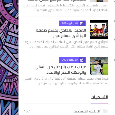
 السعودي للمحترفين لعام 2022 ـ
رسمياً.. بامسعود اتحادي، وتكتكها يا بامسعود تحدث لاعب نادي
الاتحاد الجديد، أحمد بامسعود، عقب انتقاله لنادي الاتحاد بشك…
16 يوليو 2024
العميد الاتحادي يحسم صفقة
الجزائري حسام عوار
الجزائري حسام عوار اتحادي في الساعات القليلة القادمة ، سوف
يحسم نادي الاتحاد صفقة انتقال اللاعب الجزائري حسام عوار ، و…
30 يوليو 2022
غريب يرغب بالرحيل من الاهلي
والوجهة النصر اوالاتحاد..
كورة قول :حسب مصادر صحيفة "الرياضية "، ان ادارة نادي الاهلي
حسمت موقف اللاعب الموهوب عبدالرحمن غريب من اس…
التسميات
الرياضة السعودية
167