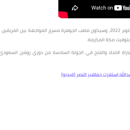
سيلتقي الاتحاد والفتح يوم الجمعة القادمة الـ7 من أكتوبر 2022، وسيكون ملعب الجوهرة مسرح المواجهة بين الفريقين ،
 بتوقيت مكة المكرمة.
SSC_ "القناة الناقلة لمباراة الاتحاد والفتح في الجولة السادسة من دوري روشن السعودي
الله استفزت جماهير النصر [فيديو]